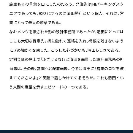
施主もその言葉を口にしたのだろう。発注先はIHIパーキングスク
エアであっても、頼りにするのは清田勝利という個人。それは、営
業にとって最大の勲章である。
なおメンツを潰された形の設計事務所であったが、清田にとっては
ここも大切な得意先。折に触れて連絡を入れ、禍根を残さないよう
にきめ細かく配慮した。こうした心づかいも、清田らしさである。
定例会議の席上で「ふざけるな！」と清田を面罵した設計事務所の担
当者は、その後、営業へと配置転換。今では清田に「営業のコツを教
えてくださいよ」と笑顔で話しかけてくるそうだ。これも清田とい
う人間の度量を示すエピソードの一つである。