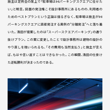
施主は定例会の席上で「駐車場はIHIパーキングスクエアに任せた
い」と明言。図面の発注権こそ設計事務所にあるものの、利用者の
ためのベストプランという正論は揺るぎなく、駐車場は施主がIHI
パーキングスクエアに直接発注する異例の“分離発注”へと落ち着
いた。清田が提案したのは「スーパースクエアパーキング」の通り
抜けプラン。この案に変更したことで設計事務所は建物の設計の
やり直しを強いられるも、「その費用も当然支払う」と施主が言え
ば、もはや言い返すことはできなかった。この瞬間、清田の仕掛け
た逆転勝利が決まったのである。