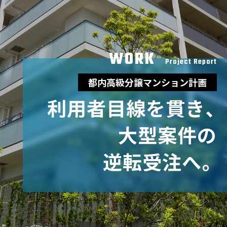
WORK
Project Report
都内高級分譲マンション計画
利
用
者
目
線
を
貫
き
、
大
型
案
件
の
逆
転
受
注
へ
。