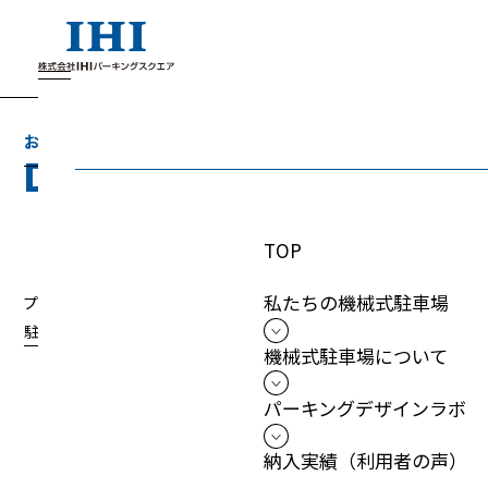
お引渡しまでの流れ
D
e
l
i
v
e
r
y
f
l
o
w
TOP
私たちの機械式駐車場
プランニングからアフターケアまで、お客様のご要望に合わせた立体
駐車場をトータルプロデュースいたします。
機械式駐車場について
パーキングデザインラボ
プランニングから
納入実績（利用者の声）
アフターケアまで