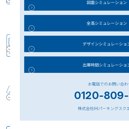
お客様のご要望と調査結果を基に、基本計画
図面シミュレーション
図を作成いたします。
全高シミュレーション
お見積
STEP4
デザインシミュレーショ
まとまった基本計画を基に、お見積書を作成
いたします。又、お客様のご予算に合わせた
細部の仕様を決定いたします。
出庫時間シミュレーショ
お電話でのお問い合わ
ご契約
STEP5
0120-809-
設計図及びお見積書の最終確認をしていただ
き、ご契約書を作成いたします。
株式会社IHIパーキングスク