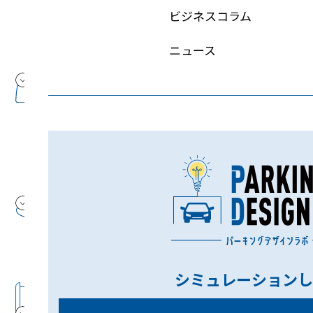
ビジネスコラム
ニュース
お引き合い
STEP1
建設地・用途・必要台数等ご要望をご提示く
ださい。お客様のご要望に添えるように駐車
場の専門家がアドバイスいたします。
調 査
STEP2
必要に応じて建設地の調査を行います。又、
法規制等の調査も行います。
シミュレーションし
基本計画
STEP3