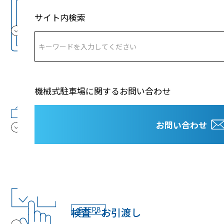
確認申請他
サイト内検索
STEP6
建築に必要な設計図書及び諸書類を作成し、
建築確認申請他の申請を代行いたします。
機械式駐車場に関するお問い合わせ
施 工
STEP7
お問い合わせ
工程表を基に安全に施工いたします。工事現
場には弊社社員が現場監督として常駐し、品
質・工程・安全管理を徹底します。
検査・お引渡し
STEP8