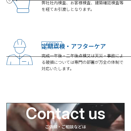
弊社社内検査、お客様検査、建築確認検査等
を経てお引渡しとなります。
定期点検・アフターケア
STEP9
完成一年後・二年後点検又は天災・事故によ
る破損については専門の部署が万全の体制で
対応いたします。
Contact us
ご依頼・ご相談などは