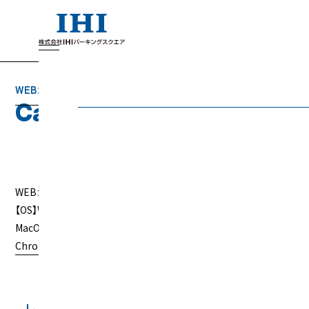
WEBカタログ
C
a
t
a
l
o
g
WEBカタログに対応するOSとブラウザについて
【OS】Windows10、Windows8.1、Windows8、Windows7、
MacOSX10.8以上 【ブラウザ】Microsoft Edge最新版、Google
Chrome最新版、Firefox最新版、Safari最新版