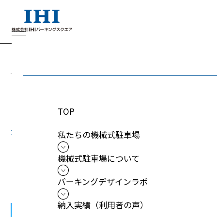
ビジネスコラム
B
u
s
i
n
e
s
s
c
o
l
u
m
n
TOP
2026.04.01
私たちの機械式駐車場
IHIパーキングスクエアとして新たなスタ
機械式駐車場について
ート
パーキングデザインラボ
納入実績（利用者の声）