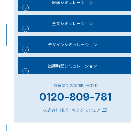
図面シミュレーション
全高シミュレーション
新体制と新社名で迎える、これからのかた
ち
デザインシミュレーション
IHI運搬機械は2025年7月1日付で、運搬システム事業の事業譲渡
に伴う会社分割を行い、パーキングシステム事業に特化した新
出庫時間シミュレーション
たな体制へと生まれ変わりました。
また、〈都市インフラやモビリティ分野が抱える課題に正面か
お電話でのお問い合わせ
ら向き合い、未来に必要とされる新しい価値を生み出し続けて
0120-809-781
いく〉その「変革と成長」への決意を明確にするため、2026年
4月1日付で、私たちは社名を「IHIパーキングスクエア」へと変
株式会社IHIパーキングスクエア
更いたしました。