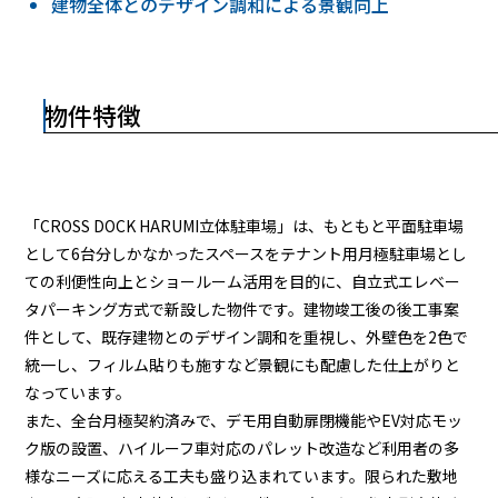
建物全体とのデザイン調和による景観向上
物件特徴
「CROSS DOCK HARUMI立体駐車場」は、もともと平面駐車場
として6台分しかなかったスペースをテナント用月極駐車場とし
ての利便性向上とショールーム活用を目的に、自立式エレベー
タパーキング方式で新設した物件です。建物竣工後の後工事案
件として、既存建物とのデザイン調和を重視し、外壁色を2色で
統一し、フィルム貼りも施すなど景観にも配慮した仕上がりと
なっています。
また、全台月極契約済みで、デモ用自動扉閉機能やEV対応モッ
ク版の設置、ハイルーフ車対応のパレット改造など利用者の多
様なニーズに応える工夫も盛り込まれています。限られた敷地