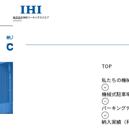
納入実績（利用者の声）
C
u
s
t
o
m
e
r
'
s
v
o
i
c
e
TOP
私たちの機
CROSS DOCK HARUMI立体駐車場
機械式駐車
パーキング
納入実績（