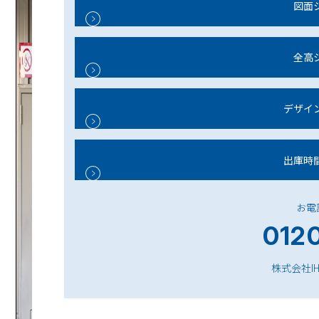
図面
全高
デザイ
出庫時
お電
012
株式会社I