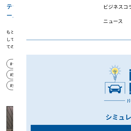
テナント用月極駐車場の台数増加およびショ
ビジネスコ
ールーム活用
ニュース
もともと平面6台分の駐車スペースを、テナント用月極駐車場と
して台数を増やすために立体駐車場を新設。ショールームとし
ての活用も前提として計画された駐車場。
デザイン性
収容効率（駐車場不足）
独立用（時間貸等）
エレベータパーキング
東京都
1基
20～29台
2021年
シミュ