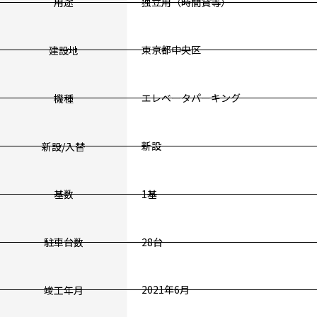
独立用（時間貸等）
用途
東京都中央区
建設地
エレベータパーキング
機種
新設
新設/入替
1基
基数
28台
駐車台数
2021年6月
竣工年月