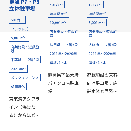
更津 P7・P8
501台～
101台～
立体駐車場
連続傾床式
連続傾床式
501台～
10,001㎡～
5,001㎡～
フラット式
商業施設・遊戯施
商業施設・遊戯施
設
設
5,001㎡～
静岡県
5層6段
大阪府
2層3段
商業施設・遊戯施
設
2011年～2020年
2011年～2020年
千葉県
2層3段
鋼板パネル
鋼板パネル
2021年～
静岡県下最大級
遊戯施設の来客
メッシュフェンス
パチンコ店駐車
向け駐車場。店
壁面緑化
場。
舗本体と同系色
東京湾アクアラ
にし一体感を演
イン（海ほた
出。
る）からほど近
い，木更津にあ