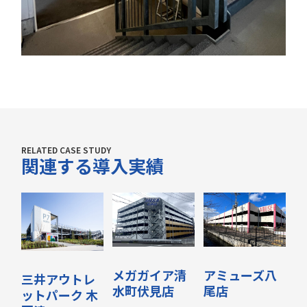
RELATED CASE STUDY
関連する導入実績
メガガイア清
アミューズ八
三井アウトレ
水町伏見店
尾店
ットパーク 木