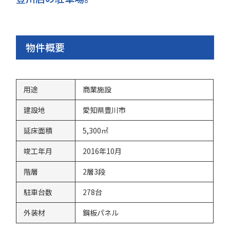
物件概要
用途
商業施設
建設地
愛知県豊川市
延床面積
5,300㎡
竣工年月
2016年10月
階層
2層3段
駐車台数
278台
外装材
鋼板パネル