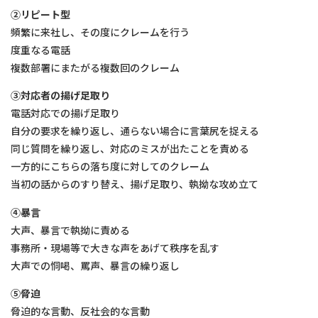
②リピート型
頻繁に来社し、その度にクレームを⾏う
度重なる電話
複数部署にまたがる複数回のクレーム
③対応者の揚げ⾜取り
電話対応での揚げ⾜取り
⾃分の要求を繰り返し、通らない場合に⾔葉尻を捉える
同じ質問を繰り返し、対応のミスが出たことを責める
⼀⽅的にこちらの落ち度に対してのクレーム
当初の話からのすり替え、揚げ⾜取り、執拗な攻め⽴て
④暴⾔
⼤声、暴⾔で執拗に責める
事務所・現場等で⼤きな声をあげて秩序を乱す
⼤声での恫喝、罵声、暴⾔の繰り返し
⑤脅迫
脅迫的な⾔動、反社会的な⾔動