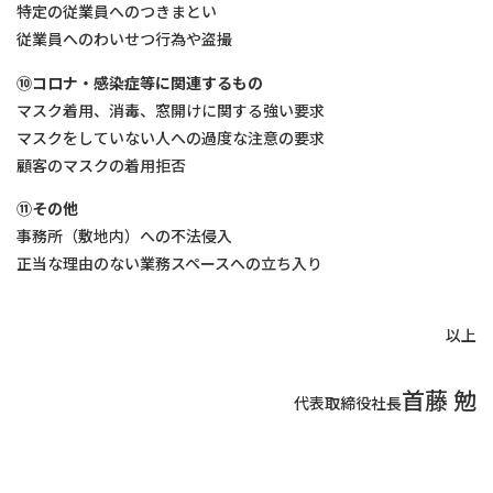
特定の従業員へのつきまとい
従業員へのわいせつ⾏為や盗撮
⑩コロナ・感染症等に関連するもの
マスク着⽤、消毒、窓開けに関する強い要求
マスクをしていない⼈への過度な注意の要求
顧客のマスクの着⽤拒否
⑪その他
事務所（敷地内）への不法侵⼊
正当な理由のない業務スペースへの⽴ち⼊り
以上
首藤 勉
代表取締役社長