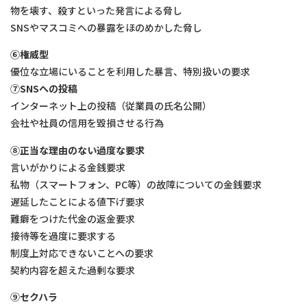
物を壊す、殺すといった発⾔による脅し
SNSやマスコミへの暴露をほのめかした脅し
⑥権威型
優位な⽴場にいることを利⽤した暴⾔、特別扱いの要求
⑦SNSへの投稿
インターネット上の投稿（従業員の⽒名公開）
会社や社員の信⽤を毀損させる⾏為
⑧正当な理由のない過度な要求
⾔いがかりによる⾦銭要求
私物（スマートフォン、PC等）の故障についての⾦銭要求
遅延したことによる値下げ要求
難癖をつけた代⾦の返⾦要求
接待等を過度に要求する
制度上対応できないことへの要求
契約内容を超えた過剰な要求
⑨セクハラ