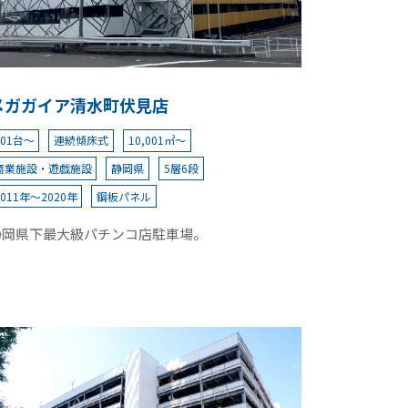
メガガイア清水町伏見店
501台～
連続傾床式
10,001㎡～
商業施設・遊戯施設
静岡県
5層6段
2011年～2020年
鋼板パネル
静岡県下最大級パチンコ店駐車場。