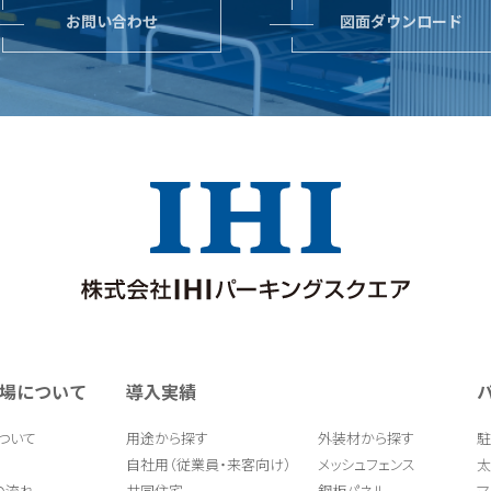
お問い合わせ
図面ダウンロード
場について
導入実績
ついて
用途から探す
外装材から探す
駐
自社用（従業員・来客向け）
メッシュフェンス
太
の流れ
共同住宅
鋼板パネル
マ