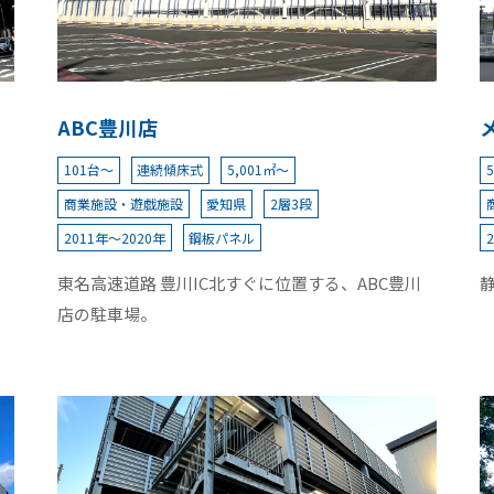
ABC豊川店
101台～
連続傾床式
5,001㎡～
商業施設・遊戯施設
愛知県
2層3段
2011年～2020年
鋼板パネル
東名高速道路 豊川IC北すぐに位置する、ABC豊川
店の駐車場。