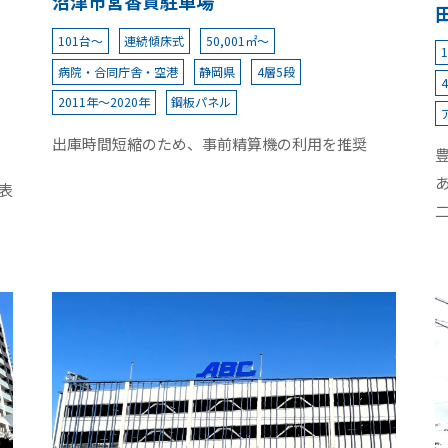
沼津市営香貫駐車場
101台～
連続傾床式
50,001㎡～
病院・合同庁舎・空港
静岡県
4層5段
2011年～2020年
鋼板パネル
出庫時間短縮のため、事前精算機の利用を推奨
表
築
築