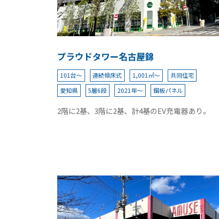
プラウドタワー名古屋錦
101台～
連続傾床式
1,001㎡～
共同住宅
愛知県
5層6段
2021年～
鋼板パネル
2階に2基、3階に2基、計4基のEV充電器あり。