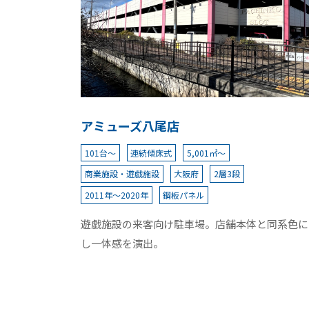
アミューズ八尾店
101台～
連続傾床式
5,001㎡～
商業施設・遊戯施設
大阪府
2層3段
2011年～2020年
鋼板パネル
遊戯施設の来客向け駐車場。店舗本体と同系色に
し一体感を演出。