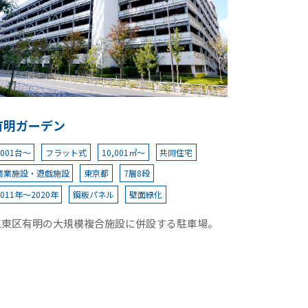
有明ガーデン
1001台～
フラット式
10,001㎡～
共同住宅
商業施設・遊戯施設
東京都
7層8段
2011年～2020年
鋼板パネル
壁面緑化
江東区有明の大規模複合施設に併設する駐車場。