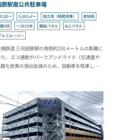
田原駅南公共駐車場
101台～
5,001㎡～
独立用（時間貸等）
愛知県
4層5段
～2010年
鋼板パネル
ALCパネル
アルミルーバー
豊橋鉄道 三河田原駅の南側約150メートルの距離に
あり、 エコ通勤やパークアンドライド（交通量や
二酸化炭素の排出低減のため、自動車を駐車して
公共交通機関で移動するシステム）活用の促進を
目指し設置された。