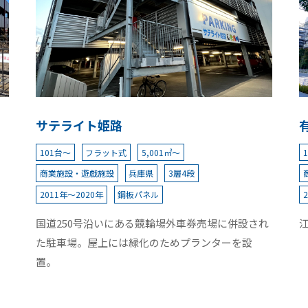
サテライト姫路
101台～
フラット式
5,001㎡～
商業施設・遊戯施設
兵庫県
3層4段
2011年～2020年
鋼板パネル
国道250号沿いにある競輪場外車券売場に併設され
た駐車場。屋上には緑化のためプランターを設
置。