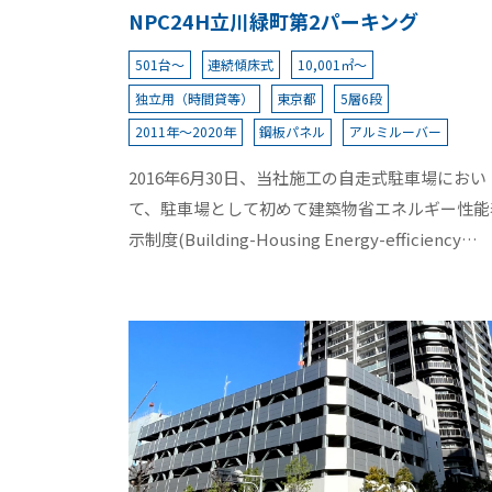
NPC24H立川緑町第2パーキング
501台～
連続傾床式
10,001㎡～
独立用（時間貸等）
東京都
5層6段
2011年～2020年
鋼板パネル
アルミルーバー
2016年6月30日、当社施工の自走式駐車場におい
て、駐車場として初めて建築物省エネルギー性能
示制度(Building-Housing Energy-efficiency
Labeling System)の最高ランクである
「★★★★★」ランクの評価を取得しました。
※BELSは、国土交通省から示された「非住宅建
物に係る省エネルギー性能の表示のための評価ガ
イドライン」に基づき、 第三者機関が非住宅建
物を対象とした省エネルギー性能等に関する評
価・表示を行なう、2014 年 4月に創設された 5 段
階のラベリング制度です。