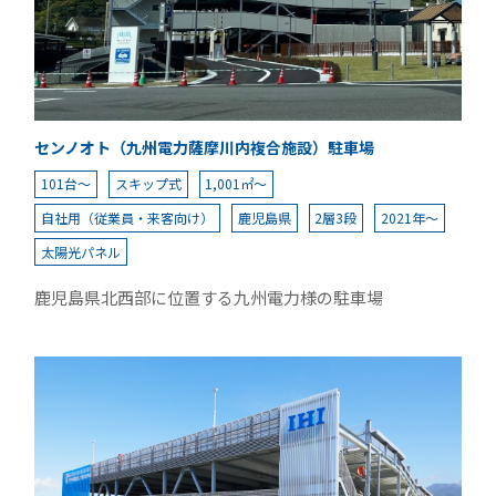
センノオト（九州電力薩摩川内複合施設）駐車場
101台～
スキップ式
1,001㎡～
自社用（従業員・来客向け）
鹿児島県
2層3段
2021年～
太陽光パネル
鹿児島県北西部に位置する九州電力様の駐車場