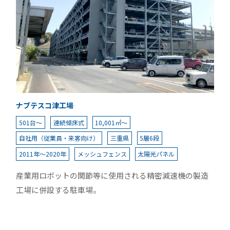
ナブテスコ津工場
501台～
連続傾床式
10,001㎡～
自社用（従業員・来客向け）
三重県
5層6段
2011年～2020年
メッシュフェンス
太陽光パネル
産業用ロボットの関節等に使用される精密減速機の製造
工場に併設する駐車場。