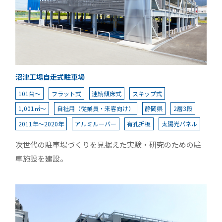
沼津工場自走式駐車場
101台～
フラット式
連続傾床式
スキップ式
1,001㎡～
自社用（従業員・来客向け）
静岡県
2層3段
2011年～2020年
アルミルーバー
有孔折板
太陽光パネル
次世代の駐車場づくりを見据えた実験・研究のための駐
車施設を建設。