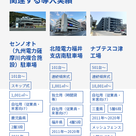
センノオト
北陸電力福井
ナブテスコ津
（九州電力薩
支店南駐車場
工場
摩川内複合施
設）駐車場
101台～
501台～
101台～
連続傾床式
連続傾床式
スキップ式
1,001㎡～
10,001㎡～
1,001㎡～
独立用（時間貸
自社用（従業員・
等）
来客向け）
自社用（従業員・
来客向け）
自社用（従業員・
三重県
5層6段
来客向け）
鹿児島県
2011年～2020年
福井県
4層5段
2層3段
メッシュフェンス
2011年～2020年