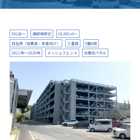
501台～
連続傾床式
10,001㎡～
自社用（従業員・来客向け）
三重県
5層6段
2011年～2020年
メッシュフェンス
太陽光パネル