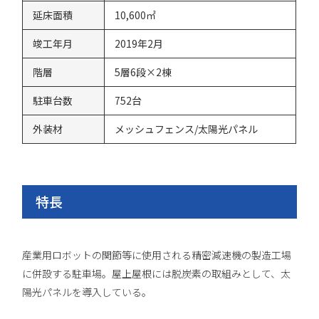
延床面積
10,600㎡
竣工年月
2019年2月
階層
5層6段×2棟
駐車台数
752台
外装材
メッシュフェンス/太陽光パネル
特長
産業用ロボットの関節等に使用される精密減速機の製造工場
に併設する駐車場。屋上屋根には脱炭素の取組みとして、太
陽光パネルを導入している。