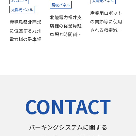
2021年～
太陽光パネル
鋼板パネル
太陽光パネル
産業用ロボット
北陸電力福井支
の関節等に使用
鹿児島県北西部
店様の従業員駐
される精密減速
に位置する九州
車場と時間貸駐
機の製造工場に
電力様の駐車場
車場を兼用。
併設する駐車
場。
CONTACT
パーキングシステムに関する